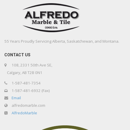
55 Years Proudly Servicing Alberta, Saskatchewan, and Montana.
CONTACT US
108, 2331 50th Ave SE,
Calgary, AB T2B 0N1
1-587-481-7354
1-587-481-6932 (Fax)
Email
alfredomarble.com
AlfredoMarble